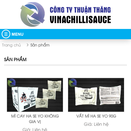
TRANG CHỦ
Trang chủ
sản phẩm
GIỚI THIỆU
SẢN PHẨM
SẢN PHẨM
HÌNH ẢNH
MÌ CAY
TIN TỨC
NGUYÊN LIỆU NẤU MÌ CAY
BỘT ỚT
VIDEO CLIP
SẢN PHẨM KHÁC
LIÊN HỆ
MÌ CAY HA SE YO KHÔNG
VẮT MÌ HA SE YO 90G
GIA VỊ
Giá:
Liên hệ
Giá:
Liên hệ