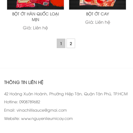
BỘT ỚT HÀN QUỐC LOẠI
BỘT ỚT CAY
MỊN
Giá:
Liên hệ
Giá:
Liên hệ
1
2
THÔNG TIN LIÊN HỆ
42 Hoàng Xuân Hoành, Phường Hiệp Tân, Quận Tân Phú, TP.HCM
Hotline: 0908789682
Email: vinachillisauce@gmai.com
Website: www.nguyenlieumicay.com