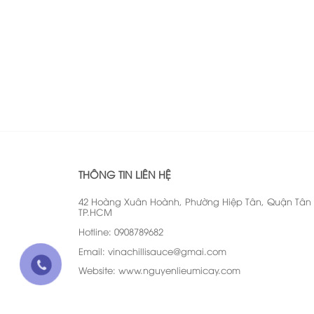
THÔNG TIN LIÊN HỆ
42 Hoàng Xuân Hoành, Phường Hiệp Tân, Quận Tân 
TP.HCM
Hotline: 0908789682
Email: vinachillisauce@gmai.com
Website: www.nguyenlieumicay.com