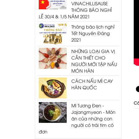
VINACHILLISAUSE
THÔNG BÁO NGHỈ
LỄ 30/4 & 1/5 NĂM 2021
Thông báo lịch nghỉ
Tết Nguyên Đáng
2021
NHỮNG LOẠI GIA VỊ
CẦN THIẾT CHO
NGƯỜI MỚI TẬP NẤU
MÓN HÀN
CÁCH NẤU MÌ CAY
HÀN QUỐC
Cá
Mì Tương Đen -
Jajangmyeon​ - Món
ăn của những con
người có trái tim cô
đơn