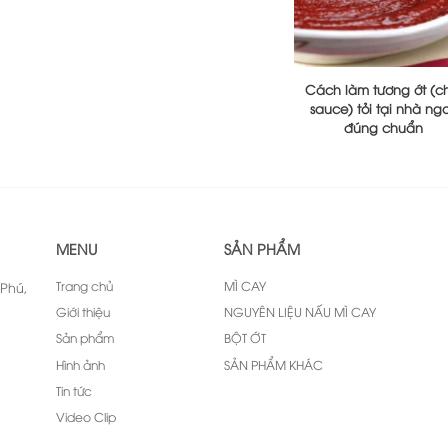
Cách làm tương ớt (chi
sauce) tỏi tại nhà ng
đúng chuẩn
MENU
SẢN PHẨM
Trang chủ
MÌ CAY
Phú,
Giới thiệu
NGUYÊN LIỆU NẤU MÌ CAY
Sản phẩm
BỘT ỚT
Hình ảnh
SẢN PHẨM KHÁC
Tin tức
Video Clip
Liên hệ