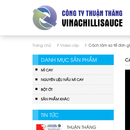
Trang chủ
Video clip
cách làm sa tế đơn g
DANH MỤC SẢN PHẨM
CÁ
MÌ CAY
NGUYÊN LIỆU NẤU MÌ CAY
BỘT ỚT
SẢN PHẨM KHÁC
TIN TỨC
THUẬN THĂNG