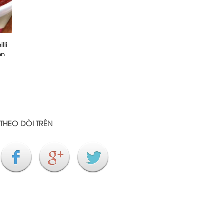
lli
on
THEO DÕI TRÊN